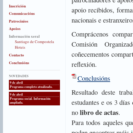
Inscrición
apoio recibidos, forma
Comunicacións
nacionais e estranxeir
Patrocinios
Apoios
Comprácenos compart
Información xeral
Santiago de Compostela
Comisión Organiza
Hoteis
coñecementos comparti
Contacto
Conclusións
reflexión.
NOVEDADES
Conclusións
9 de abril
Programa completo atualizado.
Resultado deste traba
9 de abril
Programa social. Información
estudantes e os 3 días
ampliada.
libro de actas
no
.
Para todos aqueles qu
poden encontrar máis 